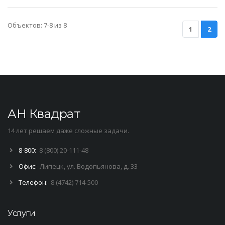
Объектов: 7-8 из 8
1
2
АН Квадрат
14 лет решаем даже сложные задачи.
8-800:
8 (800) 20-111-48
Офис:
Липецк, ул. Водопьянова, д. 33
Телефон:
8 (4742) 714-500
Услуги